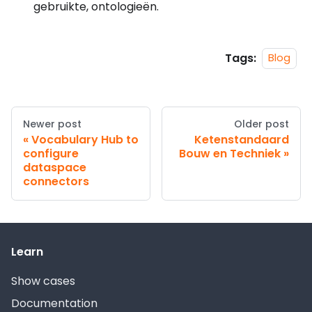
gebruikte, ontologieën.
Tags:
Blog
Newer post
Older post
Vocabulary Hub to
Ketenstandaard
configure
Bouw en Techniek
dataspace
connectors
Learn
Show cases
Documentation